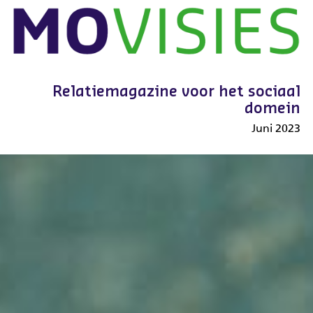
Overslaan
en
naar
de
inhoud
Relatiemagazine voor het sociaal
gaan
domein
Juni 2023