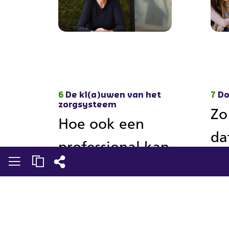
6
De kl(a)uwen van het
7
Do
zorgsysteem
Zo
Hoe ook een
da
professional kan
Ef
vastlopen in ‘het
so
systeem’
in
Lees verder