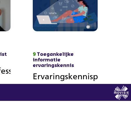
ist
9
Toegankelijke
informatie
ervaringskennis
fessionals
Ervaringskennisplein
en Helpdesk
l
helpen sociaal
n
domein
Lees verder