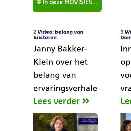
In deze MOVISIES...
2
Video: belang van
3
We
luisteren
Dom
Janny Bakker-
In
Klein over het
op
belang van
vo
ervaringsverhalen
vr
Lees verder
Le