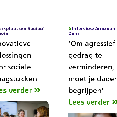
rkplaatsen Sociaal
4
Interview Arno van
ein
Dam
novatieve
‘Om agressief
lossingen
gedrag te
or sociale
verminderen,
aagstukken
moet je dader
begrijpen’
es verder
Lees verder