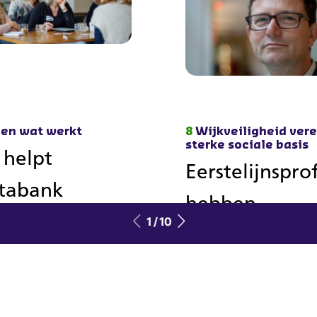
en wat werkt
8
Wijkveiligheid vere
sterke sociale basis
 helpt
Eerstelijnspro
tabank
hebben
fectieve
1 / 10
belangrijke ro
ciale
bij voorkome
terventies je
onveiligheid