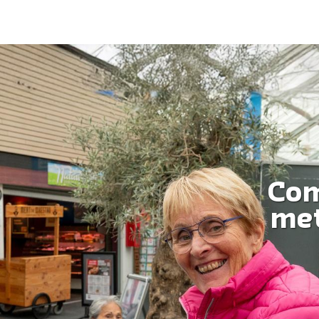
Com
met