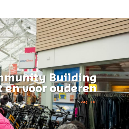
munity Building
 en voor ouderen
Pag. 3