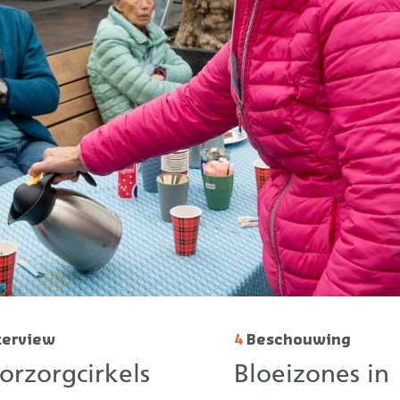
terview
4
Beschouwing
orzorgcirkels
Bloeizones in