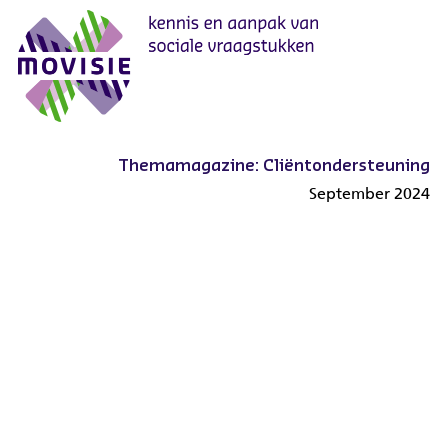
Overslaan
en
naar
de
inhoud
gaan
Themamagazine: Cliëntondersteuning
September 2024