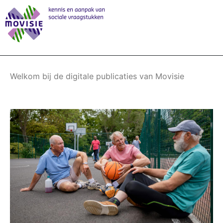
Overslaan
en
naar
de
inhoud
gaan
Welkom bij de digitale publicaties van Movisie